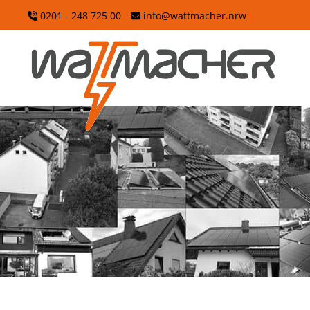
Zum
0201 - 248 725 00
info@wattmacher.nrw
Hauptinhalt
wechseln