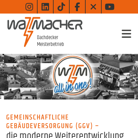
Zum
Hauptinhalt
wechseln
Dachdecker
Meisterbetrieb
GEMEINSCHAFTLICHE
GEBÄUDEVERSORGUNG (GGV) –
die moderne Weiterentwicklung